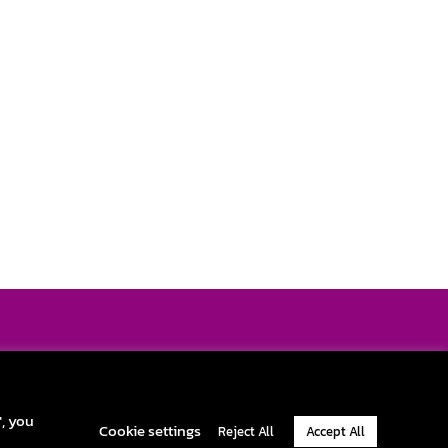
pportunity and challenge yourself with exciting career. Become one
part of our journey and change the real ITAD’s world.
y Policy
|
Cookie Policy
|
Terms & Conditions
|
Official Company Info
", you
Cookie settings
Reject All
Accept All