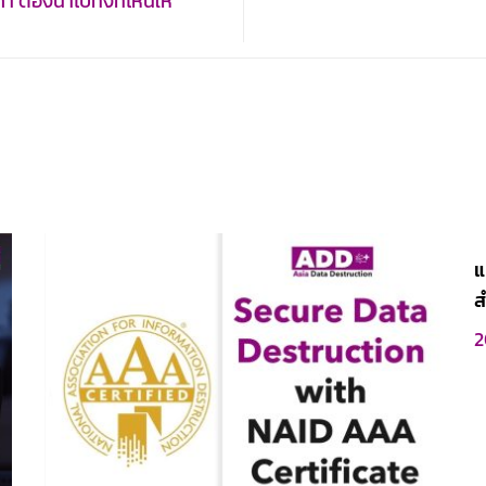
า ต้องนำไปทิ้งที่ไหนให้
แ
ส
2