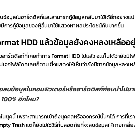
ข้อมูลในฮาร์ดดิสก์และสามารถกู้ข้อมูลกลับมาใช้ได้อีกอย่างแน่
่มมีการกู้ข้อมูลของผู้อื่นมาใช้แสวงหาผลประโยชน์กันมากขึ้น
 Format HDD แล้วข้อมูลยังคงหลงเหลืออยู
าร์ดดิสก์ที่เคยทำการ Format HDD ไปแล้ว จะเห็นได้ว่ายังมีไฟล
วไม่เจอไฟล์ใดๆเลยก็ตาม ซึ่งแสดงให้เห็นว่ายังมีซากข้อมูลหลงเห
ช่วยลบข้อมูลในคอมพิวเตอร์หรือฮาร์ดดิสก์ก่อนนำไปขาย
ย 100% อีกไหม?
กๆในยุคนี้ เพราะสามารถเข้าถึงบุคคลหรือองกรณ์นั้นๆได้ การที่
 Trash แต่ก็ยังไม่ใช่วิธีที่ปลอดภัยที่จะลบข้อมูลให้หายเกลี้ยงแ