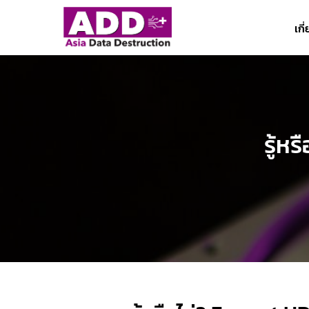
ข้าม
ไป
เกี
ยัง
เนื้อหา
รู้หร