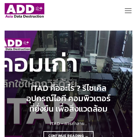
ข้าม
ไป
ยัง
เนื้อหา
ITAD บทความ
ITAD คืออะไร ? รีไซเคิล
อุปกรณ์ไอที คอมพิวเตอร์
ที่ยั่งยืน เพื่อสิ่งแวดล้อม
ITAD – การทำลาย...
CONTINUE READING
→