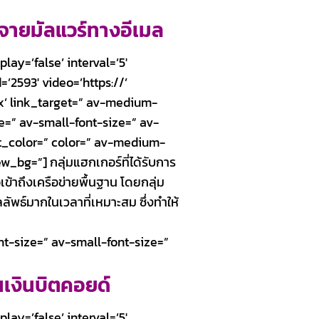
จายมัลแวร์ทางอีเมล
lay=’false’ interval=’5′
’2593′ video=’https://’
box’ link_target=” av-medium-
ze=” av-small-font-size=” av-
nt_color=” color=” av-medium-
bg=”] กลุ่มแฮกเกอร์ที่ได้รับการ
ข้าถึงเครือข่ายพื้นฐาน โดยกลุ่ม
ลัพธ์มากในเวลาที่เหมาะสม ซึ่งทำให้
t-size=” av-small-font-size=”
นเงินบิตคอยด์
lay=’false’ interval=’5′