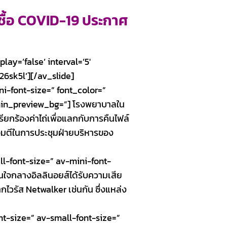
ื้อ
COVID-19 ประกาศ
lay=’false’ interval=’5′
26sk5l’][/av_slide]
i-font-size=” font_color=”
dmin_preview_bg=”] โรงพยาบาลใน
รียกร้องค่าไถ่เพื่อแลกกับการคืนไฟล์
จมตีในการประชุมฝ่ายบริหารของ
ll-font-size=” av-mini-font-
นใจกลางอิลลินอยส์ได้รับความเสีย
วรัส Netwalker เช่นกัน ซึ่งแหล่ง
t-size=” av-small-font-size=”