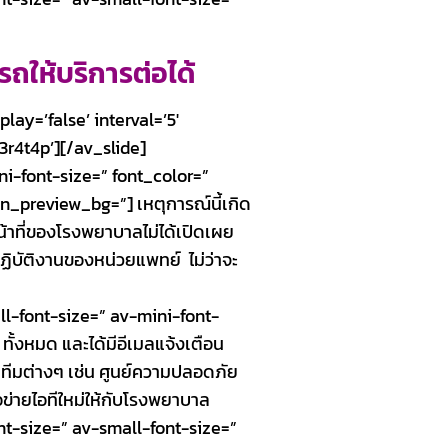
ถให้บริการต่อได้
lay=’false’ interval=’5′
3r4t4p’][/av_slide]
i-font-size=” font_color=”
n_preview_bg=”] เหตุการณ์นี้เกิด
หน้าที่ของโรงพยาบาลไม่ได้เปิดเผย
ฏิบัติงานของหน่วยแพทย์ ไม่ว่าจะ
ll-font-size=” av-mini-font-
้งหมด และได้มีอีเมลแจ้งเตือน
 ทีมต่างๆ เช่น ศูนย์ความปลอดภัย
ข่ายไอทีใหม่ให้กับโรงพยาบาล
t-size=” av-small-font-size=”