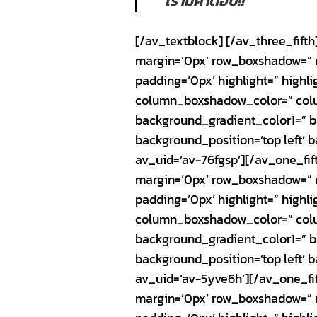
เรามีคำตอบ!!
[/av_textblock] [/av_three_fift
margin=’0px’ row_boxshadow=” r
padding=’0px’ highlight=” highl
column_boxshadow_color=” colu
background_gradient_color1=” b
background_position=’top left’
av_uid=’av-76fgsp’][/av_one_fif
margin=’0px’ row_boxshadow=” r
padding=’0px’ highlight=” highl
column_boxshadow_color=” colu
background_gradient_color1=” b
background_position=’top left’
av_uid=’av-5yve6h’][/av_one_fi
margin=’0px’ row_boxshadow=” r