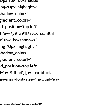
=’0px’ row_boxshadow=”
ng=’0px’ highlight=”
xshadow_color=”
radient_color1=”
_position=’top left’
=’av-7y91w9′][/av_one_fifth]
px’ row_boxshadow=”
ng=’0px’ highlight=”
xshadow_color=”
radient_color1=”
_position=’top left’
=’av-9ffhnd’] [av_textblock
av-mini-font-size=” av_uid=’av-
lay=’false’ interval=’5′