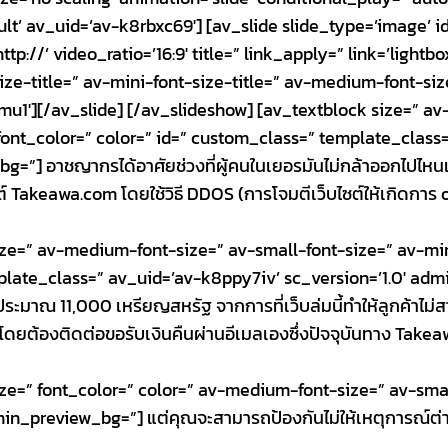
lt’ av_uid=’av-k8rbxc69′] [av_slide slide_type=’image’ id=
p://’ video_ratio=’16:9′ title=” link_apply=” link=’light
size-title=” av-mini-font-size-title=” av-medium-font-si
mu1′][/av_slide] [/av_slideshow] [av_textblock size=” a
 font_color=” color=” id=” custom_class=” template_clas
=”] อาชญากรได้อาศัยช่วงที่ผู้คนในเยอรมันไม่กล้าออกไปไหนแต
์ Takeawa.com โดยใช้วิธี DDOS (การโจมตีเว็บไซต์ให้เกิดการ 
ize=” av-medium-font-size=” av-small-font-size=” av-min
late_class=” av_uid=’av-k8ppy7iv’ sc_version=’1.0′ admin
ด์ประมาณ 11,000 เหรียญสหรัฐ จากการที่เว็บล่มนี้ทำให้ลูกค้าไม่
ค้าโดยต้องติดต่อขอรับเงินคืนผ่านอีเมลเองซึ่งปัจจุบันทาง Tak
ize=” font_color=” color=” av-medium-font-size=” av-sma
n_preview_bg=”] แต่คุณจะสามารถป้องกันไม่ให้เหตุการณ์ต่างๆเ