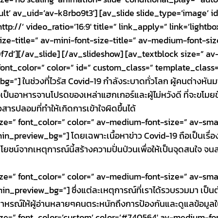
lt’ av_uid=’av-k8rbo9t3′] [av_slide slide_type=’image’ id=
p://’ video_ratio=’16:9′ title=” link_apply=” link=’light
size-title=” av-mini-font-size-title=” av-medium-font-si
f7d’][/av_slide] [/av_slideshow] [av_textblock size=” a
 font_color=” color=” id=” custom_class=” template_class
”] ในช่วงที่ไวรัส Covid-19 กำลังระบาดทั่วโลก ผู้คนต่างหันมา
ือเป็นอาหารจานโปรดของเหล่าแฮกเกอร์และผู้ไม่หวังดี ที่จะขโมย
สารปลอมที่ทำให้เกิดการเข้าใจผิดขึ้นได้
ize=” font_color=” color=” av-medium-font-size=” av-sma
_preview_bg=”] โดยเฉพาะเนื้อหาข่าว Covid-19 ถือเป็นเรื่อง
ประโยชน์จากเหตุการณ์นี้สร้างความปั่นป่วนเพื่อให้เป็นจุดสนใจ จ
ize=” font_color=” color=” av-medium-font-size=” av-sma
n_preview_bg=”] ซึ่งแต่ละเหตุการณ์ที่เราได้รวบรวมมา เป็นต
นอุทาหรณ์ให้ผู้อ่านหลายๆคนตระหนักถึงการป้องกันและดูแลข้อม
ize=” font_color=’custom’ color=’#740564′ av-medium-fon