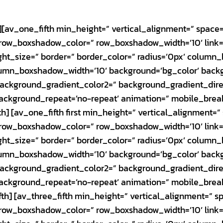
h][av_one_fifth min_height=” vertical_alignment=” spac
ow_boxshadow_color=” row_boxshadow_width=’10’ link=” 
ight_size=” border=” border_color=” radius=’0px’ colum
mn_boxshadow_width=’10’ background=’bg_color’ back
ackground_gradient_color2=” background_gradient_direct
 background_repeat=’no-repeat’ animation=” mobile_brea
th] [av_one_fifth first min_height=” vertical_alignment
ow_boxshadow_color=” row_boxshadow_width=’10’ link=” 
ight_size=” border=” border_color=” radius=’0px’ colum
mn_boxshadow_width=’10’ background=’bg_color’ back
ackground_gradient_color2=” background_gradient_direct
 background_repeat=’no-repeat’ animation=” mobile_brea
fth] [av_three_fifth min_height=” vertical_alignment=” 
ow_boxshadow_color=” row_boxshadow_width=’10’ link=” 