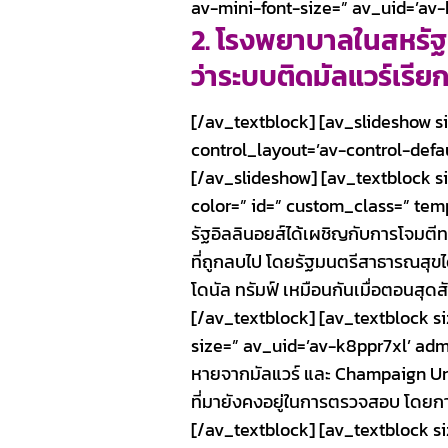
av-mini-font-size=” av_uid=’a
2. โรงพยาบาลในสหรัฐฯ 
ว่าระบบติดมัลแวร์เรียก
[/av_textblock] [av_slideshow siz
control_layout=’av-control-defau
[/av_slideshow] [av_textblock s
color=” id=” custom_class=” te
รัฐอิลลินอยส์ได้เผชิญกับการโจมตีทาง
ที่ถูกลบไป โดยรัฐมนตรีสาธารณสุขไ
โดนัล ทรัมฟ์ เหมือนกันเมื่อตอนสุดส
[/av_textblock] [av_textblock s
size=” av_uid=’av-k8ppr7xl’ admi
หายจากมัลแวร์ และ Champaign Urba
ที่มายังคงอยู่ในการตรวจสอบ โดยก
[/av_textblock] [av_textblock s