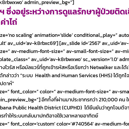
v-k8rbwxwo’ admin_preview_bg=”]
ซึ่งอยู่ระหว่างการดูแลรักษาผู้ป่วยติดเช
ค่าไถ่
e=’no scaling’ animation=’slide’ conditional_play=” autop
lt’ av_uid=’av-k8rbxc69′] [av_slide id=’2567′ av_uid=’av-
ize=” av-medium-font-size=” av-small-font-size=” av-min
mplate_class=” av_uid=’av-k8rbwxwo’ sc_version=’1.0′ a
ไวรัส หรือมัลแวร์ที่ถูกเข้ารหัสหรือเรียกว่า Netwalker และได้เ
ด้กล่าวว่า “ระบบ Health and Human Services (HHS) ได้ถูกโ
ัปดาห์”
ize=” font_color=” color=” av-medium-font-size=” av-sma
n_preview_bg=”] อีกทั้งที่ผ่านมาประชากรกว่า 210,000 คน ใ
na Public Health District (CUPHD) ได้ยืนยันว่าถูกโจมตีจากไ
ารทำให้ระบบกลับมาปกติอาจใช้เวลาหลายอาทิตย์
ize=” font_color=’custom’ color=’#740564′ av-medium-fon