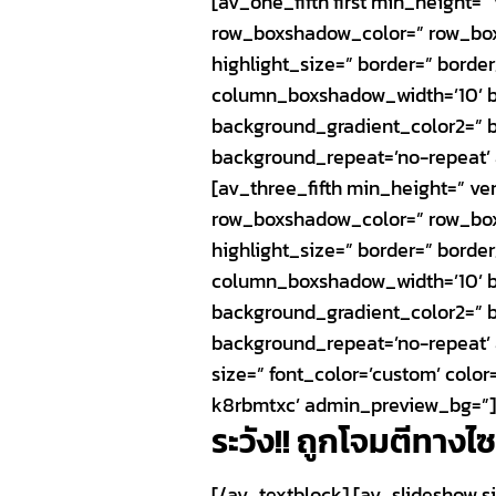
[av_one_fifth first min_height
row_boxshadow_color=” row_boxsh
highlight_size=” border=” bord
column_boxshadow_width=’10’ b
background_gradient_color2=” ba
background_repeat=’no-repeat’ 
[av_three_fifth min_height=” v
row_boxshadow_color=” row_boxsh
highlight_size=” border=” bord
column_boxshadow_width=’10’ b
background_gradient_color2=” ba
background_repeat=’no-repeat’ 
size=” font_color=’custom’ colo
k8rbmtxc’ admin_preview_bg=”
ระวัง
!!
ถูกโจมตีทางไซ
[/av_textblock] [av_slideshow siz