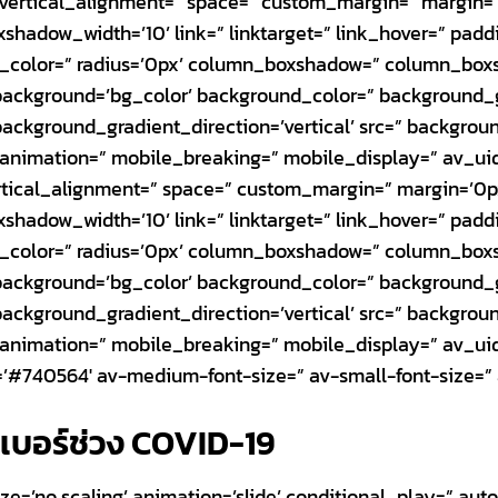
=” vertical_alignment=” space=” custom_margin=” margin
adow_width=’10’ link=” linktarget=” link_hover=” paddi
er_color=” radius=’0px’ column_boxshadow=” column_bo
ackground=’bg_color’ background_color=” background_g
ckground_gradient_direction=’vertical’ src=” background
animation=” mobile_breaking=” mobile_display=” av_uid
ertical_alignment=” space=” custom_margin=” margin=’0
adow_width=’10’ link=” linktarget=” link_hover=” paddi
er_color=” radius=’0px’ column_boxshadow=” column_bo
ackground=’bg_color’ background_color=” background_g
ckground_gradient_direction=’vertical’ src=” background
animation=” mobile_breaking=” mobile_display=” av_uid
r=’#740564′ av-medium-font-size=” av-small-font-size=” 
]
เบอร์ช่วง
COVID-19
e=’no scaling’ animation=’slide’ conditional_play=” autop