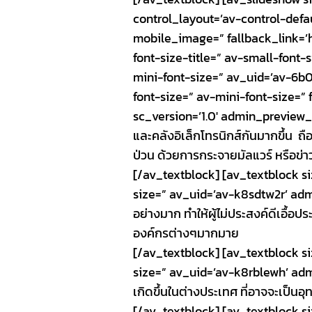
control_layout=’av-control-defau
mobile_image=” fallback_link=’htt
font-size-title=” av-small-font-
mini-font-size=” av_uid=’av-6b0
font-size=” av-mini-font-size=”
sc_version=’1.0′ admin_preview_bg=
และคลังอิเล็กโทรนิกส์กันมากขึ้น ถ
ป่วน ด้วยการกระจายมัลแวร์ หรือข่าว
[/av_textblock] [av_textblock s
size=” av_uid=’av-k8sdtw2r’ admin
อย่างมาก ทำให้ผู้ไม่ประสงค์ดีเอื้อ
องค์กรต่างๆมากมาย
[/av_textblock] [av_textblock s
size=” av_uid=’av-k8rblewh’ admi
เกิดขึ้นในต่างประเทศ ที่อาจจะเป็
[/av_textblock] [av_textblock s