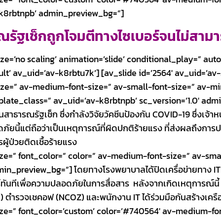
-k8rbtnpb’ admin_preview_bg=”]
ณรัฐเช็กถูกโจมตีทางไซเบอร์จนไม่สามาร
e=’no scaling’ animation=’slide’ conditional_play=” autop
lt’ av_uid=’av-k8rbtu7k’] [av_slide id=’2564′ av_uid=’av-
ize=” av-medium-font-size=” av-small-font-size=” av-min
plate_class=” av_uid=’av-k8rbtnpb’ sc_version=’1.0′ admi
นสาธารณรัฐเช็ก ซึ่งกำลังวิจัยวัคซีนป้องกัน COVID-19 ซึ่งเจ้า
นี้แต่ถือว่าเป็นเหตุการณ์ที่ผิดปกติร้ายแรง ที่ส่งผลถึงการป
ผู้ป่วยติดเชื้อร้ายแรง
ize=” font_color=” color=” av-medium-font-size=” av-sma
n_preview_bg=”] โดยทางโรงพยาบาลได้ปิดเครื่อข่ายทาง IT ทั
ทันทีเพื่อความปลอดภัยในการสื่อสาร หลังจากเกิดเหตุการณ์นี้
 ตํารวจเชคอฟ (NCOZ) และพนักงาน IT ได้ร่วมมือกันสร้างเครือ
ize=” font_color=’custom’ color=’#740564′ av-medium-fon