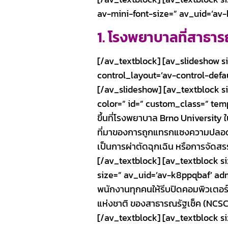
av-mini-font-size=” av_uid=’av
1. โรงพยาบาลที่สาธาร
[/av_textblock] [av_slideshow siz
control_layout=’av-control-defau
[/av_slideshow] [av_textblock s
color=” id=” custom_class=” tem
ขึ้นที่โรงพยาบาล Brno University ใ
ที่มาของการถูกแทรกแซงความปลอดภัย
เป็นการผ่าตัดฉุกเฉิน หรือการจัดสรร
[/av_textblock] [av_textblock s
size=” av_uid=’av-k8ppqbaf’ admi
พนักงานทุกคนให้รีบปิดคอมพิวเตอร์
แห่งชาติ ของสาธารณรัฐเช็ค (NCSC)
[/av_textblock] [av_textblock s