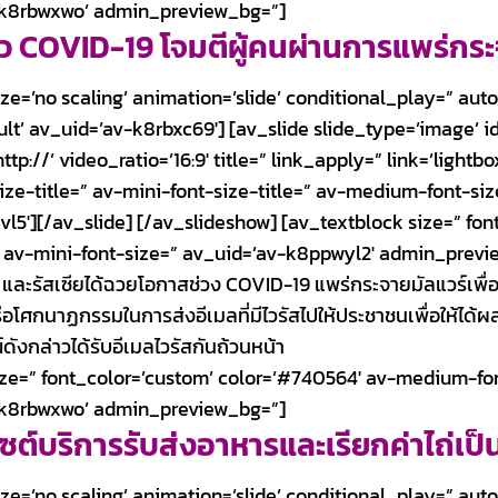
v-k8rbwxwo’ admin_preview_bg=”]
าว
COVID-19 โจมตีผู้คนผ่านการแพร่กระ
e=’no scaling’ animation=’slide’ conditional_play=” autop
lt’ av_uid=’av-k8rbxc69′] [av_slide slide_type=’image’ id=
p://’ video_ratio=’16:9′ title=” link_apply=” link=’light
size-title=” av-mini-font-size-title=” av-medium-font-si
vl5′][/av_slide] [/av_slideshow] [av_textblock size=” fo
 av-mini-font-size=” av_uid=’av-k8ppwyl2′ admin_preview_
และรัสเซียได้ฉวยโอกาสช่วง COVID-19 แพร่กระจายมัลแวร์เพื่อเ
ือโศกนาฏกรรมในการส่งอีเมลที่มีไวรัสไปให้ประชาชนเพื่อให้ได้ผล
ังกล่าวได้รับอีเมลไวรัสกันถ้วนหน้า
ize=” font_color=’custom’ color=’#740564′ av-medium-fon
v-k8rbwxwo’ admin_preview_bg=”]
ซต์บริการรับส่งอาหารและเรียกค่าไถ่เป็
e=’no scaling’ animation=’slide’ conditional_play=” autop