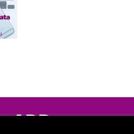
Discover the new o
FAQ
|
Privac