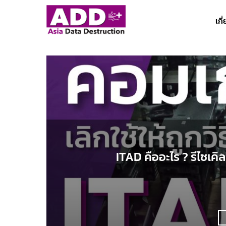
ข้าม
ไป
เกี
ยัง
เนื้อหา
ITAD คืออะไร ? รีไซเคิล