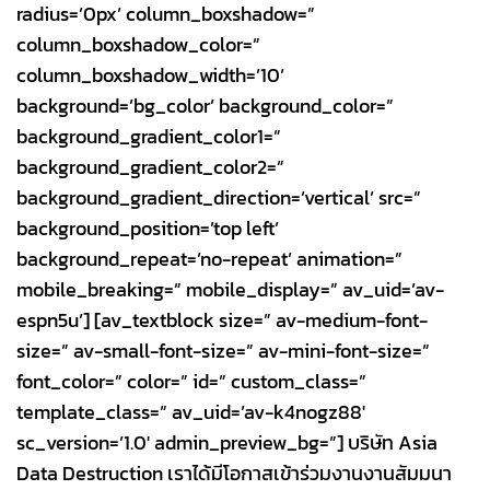
radius=’0px’ column_boxshadow=”
column_boxshadow_color=”
column_boxshadow_width=’10’
background=’bg_color’ background_color=”
background_gradient_color1=”
background_gradient_color2=”
background_gradient_direction=’vertical’ src=”
background_position=’top left’
background_repeat=’no-repeat’ animation=”
mobile_breaking=” mobile_display=” av_uid=’av-
espn5u’] [av_textblock size=” av-medium-font-
size=” av-small-font-size=” av-mini-font-size=”
font_color=” color=” id=” custom_class=”
template_class=” av_uid=’av-k4nogz88′
sc_version=’1.0′ admin_preview_bg=”] บริษัท Asia
Data Destruction เราได้มีโอกาสเข้าร่วมงานงานสัมมนา