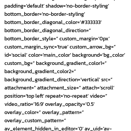
padding=’default’ shadow=’no-border-styling’
bottom_border=’no-border-styling’
bottom_border_diagonal_color=’#333333′
bottom_border_diagonal_direction=”
bottom_border_style=” custom_margin=’0px’
custom_margin_sync=’true’ custom_arrow_bg=”
id=’social’ color=’main_color’ background=’bg_color’
custom_bg=” background_gradient_color1=”
background_gradient_color2=”
background_gradient_direction=’vertical’ src=”
attachment=” attachment_size=” attach=’scroll’
position=’top left’ repeat=’no-repeat’ video=”
video_ratio=’16:9′ overlay_opacity=’0.5′
overlay_color=” overlay_pattern=”
overlay_custom_pattern=”
av_element_hidden_in_editor=’0′ av_uid=’av-