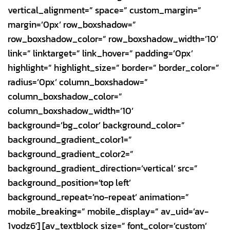
vertical_alignment=” space=” custom_margin=”
margin=’0px’ row_boxshadow=”
row_boxshadow_color=” row_boxshadow_width=’10’
link=” linktarget=” link_hover=” padding=’0px’
highlight=” highlight_size=” border=” border_color=”
radius=’0px’ column_boxshadow=”
column_boxshadow_color=”
column_boxshadow_width=’10’
background=’bg_color’ background_color=”
background_gradient_color1=”
background_gradient_color2=”
background_gradient_direction=’vertical’ src=”
background_position=’top left’
background_repeat=’no-repeat’ animation=”
mobile_breaking=” mobile_display=” av_uid=’av-
1vodz6′] [av_textblock size=” font_color=’custom’