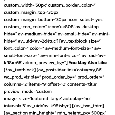
custom_width=’50px’ custom_border_color=”
custom_margin_top=’30px’
custom_margin_bottom=’30px’ icon_select=’yes’
custom_icon_color=” icon=’ue808′ av-desktop-
hide=” av-medium-hide=” av-small-hide=” av-mini-
hide=” av_uid=’av-2d4tuc’] [av_textblock size=”
font_color=” color=” av-medium-font-size=” av-
small-font-size=” av-mini-font-size=” av_uid=’av-
k98irr66′ admin_preview_bg=”]
You May Also Like
[/av_textblock] [av_postslider link=’category,86′
wc_prod_visible=” prod_order_by=” prod_order=”
columns=’2′ items=’9′ offset=’0′ contents=’title’
preview_mode=’custom’
image_size=’featured_large’ autoplay=’no’
interval=’5′ av_uid=’av-k98isbyr’] [/av_two_third]
[av_section min_height=” min_height_px=’500px’