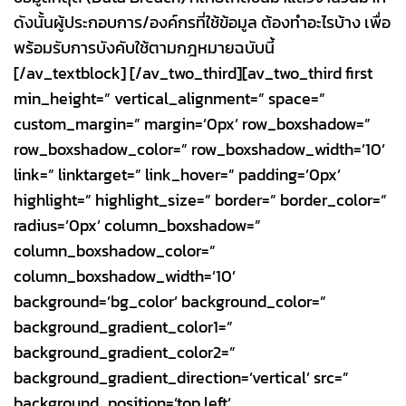
ดังนั้นผู้ประกอบการ/องค์กรที่ใช้ข้อมูล ต้องทำอะไรบ้าง เพื่อ
พร้อมรับการบังคับใช้ตามกฎหมายฉบับนี้
[/av_textblock] [/av_two_third][av_two_third first
min_height=” vertical_alignment=” space=”
custom_margin=” margin=’0px’ row_boxshadow=”
row_boxshadow_color=” row_boxshadow_width=’10’
link=” linktarget=” link_hover=” padding=’0px’
highlight=” highlight_size=” border=” border_color=”
radius=’0px’ column_boxshadow=”
column_boxshadow_color=”
column_boxshadow_width=’10’
background=’bg_color’ background_color=”
background_gradient_color1=”
background_gradient_color2=”
background_gradient_direction=’vertical’ src=”
background_position=’top left’