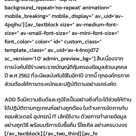
background_repeat=’no-repeat’ animation=”
mobile_breaking=” mobile_display=” av_uid=’av-
4pqihu’] [av_textblock size=” av-medium-font-
size=” av-small-font-size=” av-mini-font-size=”
font_color=” color=” id=” custom_class=”
template_class=” av_uid=’av-k4nojd72′
sc_version=’1.0′ admin_preview_bg=”] สืบเนื่องจาก
การบังคับใช้ร่างพระราชบัญญัติคุ้มครองข้อมูลส่วนบุคคล
ปี พ.ศ 2562 ที่จะมีผลบังคับใช้ในอีก1ปี จากนี้ ทุกองค์กรภาค
ส่วนต้องให้การตระหนักและปฏิบัติตามอย่างเคร่งคัด
ADD จึงมีความยินดีและภูมิใจเป็นอย่างยิ่งที่จะได้ช่วยให้ท่าน
ได้ปฏิบัติตามกฏเกณฑ์อย่างถูกต้อง ในด้านการจัดการกับ
คอมพิวเตอร์ อุปกรณ์ IT เลิกใช้งาน ด้วยการทำลายข้อมูล
อย่างถูกวิธี พร้อมบริการรับซื้อคืน รีไซเคิล อย่างครบวงจร
[/av_textblock] [/av_two_third] [av_hr