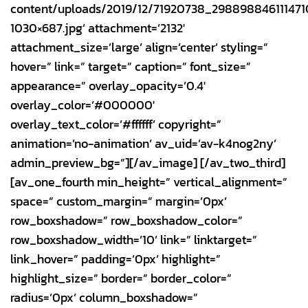
content/uploads/2019/12/71920738_29889884611147
1030×687.jpg’ attachment=’2132′
attachment_size=’large’ align=’center’ styling=”
hover=” link=” target=” caption=” font_size=”
appearance=” overlay_opacity=’0.4′
overlay_color=’#000000′
overlay_text_color=’#ffffff’ copyright=”
animation=’no-animation’ av_uid=’av-k4nog2ny’
admin_preview_bg=”][/av_image] [/av_two_third]
[av_one_fourth min_height=” vertical_alignment=”
space=” custom_margin=” margin=’0px’
row_boxshadow=” row_boxshadow_color=”
row_boxshadow_width=’10’ link=” linktarget=”
link_hover=” padding=’0px’ highlight=”
highlight_size=” border=” border_color=”
radius=’0px’ column_boxshadow=”