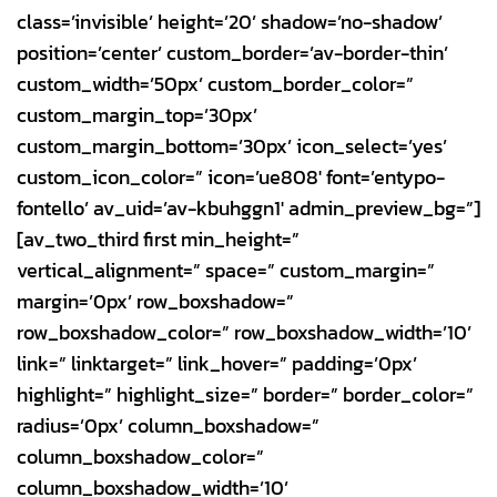
class=’invisible’ height=’20’ shadow=’no-shadow’
position=’center’ custom_border=’av-border-thin’
custom_width=’50px’ custom_border_color=”
custom_margin_top=’30px’
custom_margin_bottom=’30px’ icon_select=’yes’
custom_icon_color=” icon=’ue808′ font=’entypo-
fontello’ av_uid=’av-kbuhggn1′ admin_preview_bg=”]
[av_two_third first min_height=”
vertical_alignment=” space=” custom_margin=”
margin=’0px’ row_boxshadow=”
row_boxshadow_color=” row_boxshadow_width=’10’
link=” linktarget=” link_hover=” padding=’0px’
highlight=” highlight_size=” border=” border_color=”
radius=’0px’ column_boxshadow=”
column_boxshadow_color=”
column_boxshadow_width=’10’