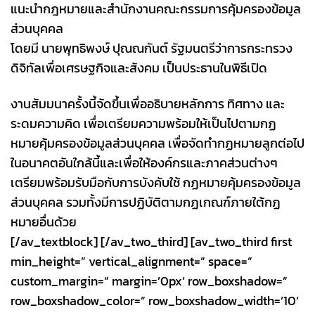
แนะนำกฎหมายและสำนักงานคณะกรรมการคุ้มครองข้อมูล
ส่วนบุคคล
โดยมี นายพุทธิพงษ์ ปุณณกันต์ รัฐมนตรีว่าการกระทรวง
ดิจิทัลเพื่อเศรษฐกิจและสังคม เป็นประธานในพิธีเปิด
งานสัมมนาครั้งนี้จัดขึ้นเพื่ออธิบายหลักการ ทิศทาง และ
ระดมความคิด เพื่อเตรียมความพร้อมให้เป็นไปตามกฏ
หมายคุ้มครองข้อมูลส่วนบุคคล เพื่อจัดทำกฏหมายลูกต่อไป
ในอนาคตอันใกล้นี้และเพื่อให้องค์กรและภาคส่วนต่างๆ
เตรียมพร้อมรับมือกับการบังคับใช้ กฏหมายคุ้มครองข้อมูล
ส่วนบุคคล รวมทั้งมีการปฏิบัติตามกฏเกณฑ์ภายใต้กฏ
หมายอื่นด้วย
[/av_textblock] [/av_two_third] [av_two_third first
min_height=” vertical_alignment=” space=”
custom_margin=” margin=’0px’ row_boxshadow=”
row_boxshadow_color=” row_boxshadow_width=’10’