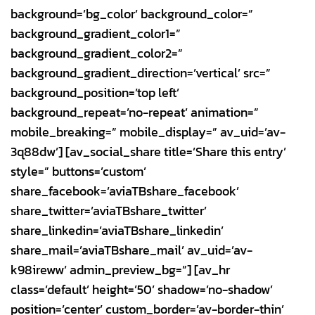
background=’bg_color’ background_color=”
background_gradient_color1=”
background_gradient_color2=”
background_gradient_direction=’vertical’ src=”
background_position=’top left’
background_repeat=’no-repeat’ animation=”
mobile_breaking=” mobile_display=” av_uid=’av-
3q88dw’] [av_social_share title=’Share this entry’
style=” buttons=’custom’
share_facebook=’aviaTBshare_facebook’
share_twitter=’aviaTBshare_twitter’
share_linkedin=’aviaTBshare_linkedin’
share_mail=’aviaTBshare_mail’ av_uid=’av-
k98ireww’ admin_preview_bg=”] [av_hr
class=’default’ height=’50’ shadow=’no-shadow’
position=’center’ custom_border=’av-border-thin’