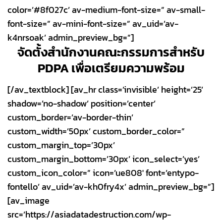
color=’#8f027c’ av-medium-font-size=” av-small-
font-size=” av-mini-font-size=” av_uid=’av-
k4nrsoak’ admin_preview_bg=”]
จัดตั้งสำนักงานคณะกรรมการสำหรับ
PDPA เพื่อเตรียมความพร้อม
[/av_textblock] [av_hr class=’invisible’ height=’25’
shadow=’no-shadow’ position=’center’
custom_border=’av-border-thin’
custom_width=’50px’ custom_border_color=”
custom_margin_top=’30px’
custom_margin_bottom=’30px’ icon_select=’yes’
custom_icon_color=” icon=’ue808′ font=’entypo-
fontello’ av_uid=’av-kh0fry4x’ admin_preview_bg=”]
[av_image
src=’https://asiadatadestruction.com/wp-