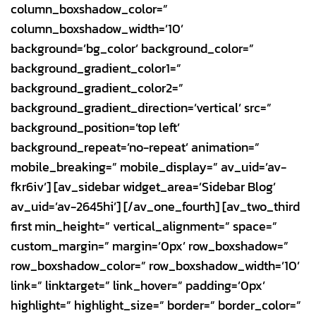
column_boxshadow_color=”
column_boxshadow_width=’10’
background=’bg_color’ background_color=”
background_gradient_color1=”
background_gradient_color2=”
background_gradient_direction=’vertical’ src=”
background_position=’top left’
background_repeat=’no-repeat’ animation=”
mobile_breaking=” mobile_display=” av_uid=’av-
fkr6iv’] [av_sidebar widget_area=’Sidebar Blog’
av_uid=’av-2645hi’] [/av_one_fourth] [av_two_third
first min_height=” vertical_alignment=” space=”
custom_margin=” margin=’0px’ row_boxshadow=”
row_boxshadow_color=” row_boxshadow_width=’10’
link=” linktarget=” link_hover=” padding=’0px’
highlight=” highlight_size=” border=” border_color=”