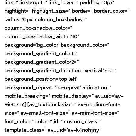
link=” linktarget=” link_hover=” padding=’0px’
highlight=” highlight_size=” border=” border_color=”
radius=’0px’ column_boxshadow=”
column_boxshadow_color=”
column_boxshadow_width=’10’
background=’bg_color’ background_color=”
background_gradient_color1=”
background_gradient_color2=”
background_gradient_direction=’vertical’ src=”
background_position=’top left’
background_repeat=’no-repeat’ animation=”
mobile_breaking=” mobile_display=” av_uid=’av-
9ie07m’] [av_textblock size=” av-medium-font-
size=” av-small-font-size=” av-mini-font-size=”
font_color=” color=” id=” custom_class=”
template_class=” av_uid=’av-k4nohjny’