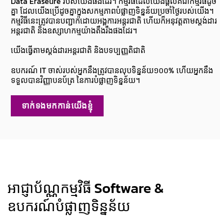
Data Eraseure របស់យើងផងដែរ។ កម្មវិធីដែលយើងផ្ដល់គឺជាកម្មវិធីដូច
គ្នា ដែលយើងប្រើដូចគ្នាក្នុងសកម្មភាពបំផ្លាញទិន្នន័យប្រចាំថ្ងៃរបស់យើង។
កម្មវិធីនេះត្រូវបានបញ្ជាក់ដោយអង្គការអន្តរជាតិ ហើយក៏អនុវត្តតាមស្តង់ដារ
អន្តរជាតិ និងឧស្សាហកម្មយ៉ាងតឹងរឹងផងដែរ។
យើងធ្វើតាមស្តង់ដារអន្តរជាតិ និងបទប្បញ្ញតិជាតិ
ឧបករណ៍ IT ចាស់របស់អ្នកនឹងត្រូវបានលុបទិន្នន័យ១០០% ហើយអ្នកនឹង
ទទួលបានវិញ្ញាបនប័ត្រ នៃការបំផ្លាញទិន្នន័យ។
ទាក់ទងមកកាន់យើងខ្ញុំ
អាជ្ញាប័ណ្ណកម្មវិធី Software &
ឧបករណ៍បំផ្លាញទិន្នន័យ