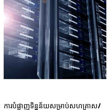
ការបំផ្លាញទិន្នន័យសម្រាប់សហគ្រាស/