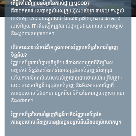
តើអ្វីទៅជាវិញ្ញាបនប័ត្រនៃការបំផ្លាញ ឬCOD?
គឺជាឯកសារដែលបានផ្តល់ដល់ក្រុមហ៊ុនរបស់អ្នក តាមរយៈការផ្តល់
សេវាកម្ម ITAD ជាភស្តុតាងថា ឯកសារក្រដាស, hard drive, ឬ
របស់ជំនួយ IT ដទៃទៀតត្រូវបានបំផ្លាញដោយអនុលោមតាមច្បាប់
និងស្តង់ដារឧស្សាហកម្ម។.
តើវាមានសារៈសំខាន់រឺទេ ក្នុងការមានវិញ្ញាបនប័ត្រនៃការបំផ្លាញ
ទិន្នន័យ?
វិញ្ញាបនប័ត្រការបំផ្លាញតិន្នន័យ គឺជាឯកសារត្រួតពិនិត្យដែល
បញ្ជាក់ថា​ ទិន្នន័យសំងាត់ទាំងអស់ត្រូវបានបំផ្លាញទាំងស្រុង
ហើយកាកសំណល់សេសសល់ត្រូវបានបោះចោលយ៉ាងត្រឹមត្រូវ។
COD ធានាថាទិន្នន័យត្រូវបានបំផ្លាញ និងមិនអាចរកឃើញពី
ការលុបចោល ដែលការពារអ្នកពីហានិភ័យនៃការលួចអត្តសញ្ញាណ
និងពត៌មាន។
វិញ្ញាបនប័ត្រនៃការបំផ្លាញទិន្នន័យ និងវិញ្ញាបនប័ត្រនៃ
ការលុបចោល នឹងត្រូវបានផ្ដល់ជូនបន្ទាប់ពីយើងបញ្ចប់សេវាកម្ម។