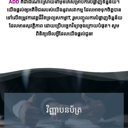
ADD
គឺជាដំណោះស្រាយនាំមុខគេសម្រាប់ការបំផ្លាញទិន្នន័យ។
យើងផ្ដល់ឲ្យអតិថិជនរបស់យើងនូវសេវាកម្ម ដែលអាចទុកចិត្តបាន
ទៅលើតម្រូវការវត្តជីវិតទ្រព្យសកម្ម​IT, រួមបញ្ចូលការបំផ្លាញទិន្នន័យ
ដែលមានសុវត្ថិភាព​ ដោយប្រើបច្ចេកវិទ្យាចុងក្រោយបំផុត។ សូម
ពិនិត្យមើលអ្វីដែលយើងផ្ដល់ជូន!
វិញ្ញាបនប័ត្រ