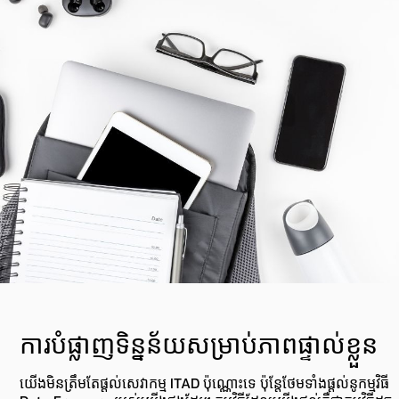
ការបំផ្លាញទិន្នន័យសម្រាប់ភាពផ្ទាល់ខ្លួន
យើងមិនត្រឹមតែផ្ដល់សេវាកម្ម ITAD ប៉ុណ្ណោះទេ ប៉ុន្តែថែមទាំងផ្ដល់នូកម្មវិធី