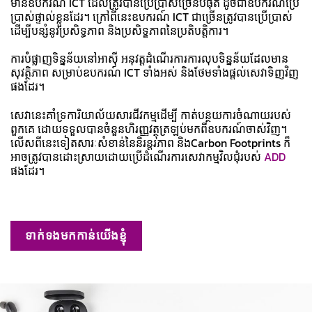
មានឧបករណ៍ ICT ដែលត្រូវបានប្រើប្រាស់ច្រើនបំផុត ដូចជាឧបករណ៍ប្រើ
ប្រាស់ផ្ទាល់ខ្លួនដែរ។ ក្រៅពីនេះឧបករណ៍ ICT ជាច្រើនត្រូវបានប្រើប្រាស់
ដើម្បីបន្សំនូវប្រសិទ្ធភាព និងប្រសិទ្ឌភាពនៃប្រតិបត្តិការ។
ការបំំផ្លាញទិន្នន័យនៅអាស៊ី អនុវត្តដំណើរការការលុបទិន្នន័យដែលមាន
សុវត្ថិភាព សម្រាប់ឧបករណ៍ ICT ទាំងអស់ និងថែមទាំងផ្ដល់សេវាទិញវិញ
ផងដែរ។
សេវានេះគាំទ្រការិយាល័យសារជីវកម្មដើម្បី កាត់បន្ថយការចំណាយរបស់
ពួកគេ ដោយទទួលបានចំនួនហិរញ្ញវត្ថុត្រឡប់មកពីឧបករណ៍ចាស់វិញ។
លើសពីនេះទៀតសារៈសំខាន់នៃនិរន្តរភាព និងCarbon Footprints ក៏
អាចត្រូវបានដោះស្រាយដោយប្រើដំណើរការសេវាកម្មវិលជុំរបស់
ADD
ផងដែរ។
ទាក់ទងមកកាន់យើងខ្ញុំ