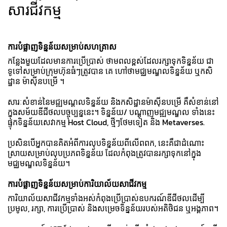
សារជីវកម្ម​
ការបំផ្លាញទិន្នន័យសម្រាប់សហគ្រាស
កន្លែងមួយដែលមានការប្រើប្រាស់ ថាមពលខ្ពស់ដែលរក្សាទុកទិន្នន័យ ជា
ទូទៅសម្រាប់ក្រុមហ៊ុនធំៗត្រូវបាន គេ ហៅថាមជ្ឈមណ្ឌលទិន្នន័យ ឬកសិ
ដ្ឋាន ម៉ាស៊ីនបម្រើ ។
សារៈសំខាន់នៃមជ្ឍមណ្ដលទិន្នន័យ និងកសិដ្ឋានម៉ាស៊ីនបម្រើ គឺសំខាន់នៅ
ក្នុងសម័យឌីជីថលបច្ចុប្បន្ននេះ។ ទិន្នន័យ/ បណ្ដាញមជ្ឍមណ្ឌល ទាំងនេះ
ផ្ទុកទិន្នន័យសេវាកម្ម Host Cloud, ថ្មីៗថែមទៀត និង​ Metaverses.
ប្រសិនបើអ្នកបានគិតអំពីការលុបទិន្នន័យពីលើពពក, នេះគឺជាដំណោះ
ស្រាយសម្រាប់លុបប្រភពទិន្នន័យ ដែលកំពុងត្រូវបានរក្សាទុកនៅក្នុង
មជ្ឈមណ្ឌលទិន្នន័យ។
ការបំផ្លាញទិន្នន័យសម្រាប់ការិយាល័យសាជីវកម្ម
ការិយាល័យសាជីវកម្មទាំងអស់កំពុងប្រើប្រាស់ឧបករណ៍ឌីជីថលដើម្បី
ប្រមូល, រក្សា, ការប្រើប្រាស់ និងសម្រេចទិន្នន័យរបស់អតិថិជន ឬអង្គភាព។