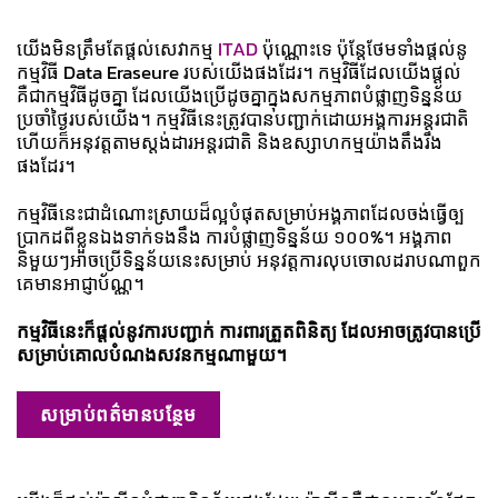
យើងមិនត្រឹមតែផ្ដល់សេវាកម្ម
ITAD
ប៉ុណ្ណោះទេ ប៉ុន្តែថែមទាំងផ្ដល់នូ
កម្មវិធី Data Eraseure របស់យើងផងដែរ។ កម្មវិធីដែលយើងផ្ដល់
គឺជាកម្មវិធីដូចគ្នា ដែលយើងប្រើដូចគ្នាក្នុងសកម្មភាពបំផ្លាញទិន្នន័យ
ប្រចាំថ្ងៃរបស់យើង។ កម្មវិធីនេះត្រូវបានបញ្ជាក់ដោយអង្គការអន្តរជាតិ
ហើយក៏អនុវត្តតាមស្តង់ដារអន្តរជាតិ និងឧស្សាហកម្មយ៉ាងតឹងរឹង
ផងដែរ។
កម្មវិធីនេះជាដំណោះស្រាយដ៏ល្អបំផុតសម្រាប់អង្គភាពដែលចង់ធ្វើឲ្ប
ប្រាកដពីខ្លួនឯងទាក់ទងនឹង ការបំផ្លាញទិន្នន័យ ១០០%។ អង្គភាព
និមួយៗអាចប្រើទិន្នន័យនេះសម្រាប់​​ អនុវត្តការលុបចោលដរាបណាពួក
គេមានអាជ្ញាប័ណ្ណ។
កម្មវិធីនេះក៏ផ្ដល់នូវការបញ្ជាក់ ការពារត្រួតពិនិត្យ ដែលអាចត្រូវបានប្រើ
សម្រាប់គោលបំណងសវនកម្មណាមួយ។
សម្រាប់ពត៌មានបន្ថែម