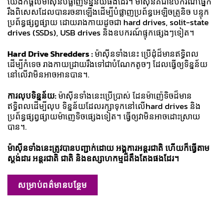
យើងក៏ផ្ដល់ម៉ាស៊ីនបំផ្លាញទិន្នន័យផងដែរ។ ម៉ាស៊ីនគឺជាឧបករណ័ផ្នែក
រឹងពិសេសដែលបានរចនាឡើងដើម្បីបំផ្លាញប្រព័ន្ធអេឡិចត្រូនិច បន្ទុក
ប្រព័ន្ធផ្សព្វផ្សាយ ដោយរាងកាយដូចជា hard drives, solit-state
drives (SSDs), USB drives និងឧបករណ៍ផ្ទុកផ្សេងៗទៀត។
Hard Drive Shredders :
ម៉ាស៊ីនទាំងនេះ ប្រើដុំដ៏មានឥទ្ធិពល
ដើម្បីកំទេច រាងកាយដ្រាយរឹងទៅជាបំណែកតូចៗ ដែលធ្វើឲ្យទិន្នន័យ
នៅលើវាមិនអាចអានបាន។.
ការលុបទិន្នន័យ:
ម៉ាស៊ីនទាំងនេះប្រើប្រាស់ ដែនម៉ាញ៉េទិចដ៏មាន
ឥទ្ធិពលដើម្បីលុប ទិន្នន័យដែលរក្សាទុកនៅលើhard drives និង
ប្រព័ន្ធផ្សព្វផ្សាយម៉ាញេទិចផ្សេងទៀត។ ធ្វើឲ្យវាមិនអាចដោះស្រាយ
បាន។.
ម៉ាស៊ីនទាំងនេះត្រូវបានបញ្ជាក់ដោយ អង្គការអន្តរជាតិ ហើយក៏ធ្វើតាម
ស្តង់ដារ អន្តរជាតិ ជាតិ និងឧស្សាហកម្មដ៏តឹងតែងផងដែរ។
សម្រាប់ពត៌មានបន្ថែម