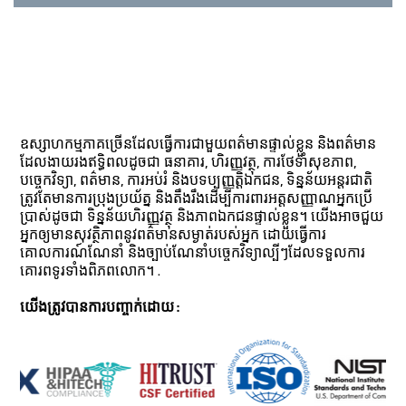
ឧស្សាហកម្មភាគច្រើនដែលធ្វើការជាមួយពត៌មានផ្ទាល់ខ្លួន និងពត៌មាន
ដែលងាយរងឥទ្ធិពលដូចជា ធនាគារ, ហិរញ្ញវត្ថុ, ការថែទាំសុខភាព,
បច្ចេកវិទ្យា, ពត៌មាន, ការអប់រំ និងបទប្បញ្ញត្តិឯកជន, ទិន្នន័យអន្តរជាតិ
ត្រូវតែមានការប្រុងប្រយ័ត្ន និងតឹងរឹងដើម្បីការពារអត្តសញ្ញាណអ្នកប្រើ
ប្រាស់ដូចជា ទិន្នន័យហិរញ្ញវត្ថុ និងភាពឯកជនផ្ទាល់ខ្លួន។ យើងអាចជួយ
អ្នកឲ្យមានសុវត្ថិភាពនូវពត៌មានសម្ងាត់របស់អ្នក ដោយធ្វើការ
គោលការណ៍ណែនាំ និងច្បាប់ណែនាំបច្ចេកវិទ្យាល្បីៗដែលទទួលការ
គោរពទូរទាំងពិភពលោក។ .
យើងត្រូវបានការបញ្ចាក់ដោយ :